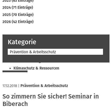
2023 (63 Einträge)
2024 (71 Einträge)
2025 (70 Einträge)
2026 (42 Einträge)
Kategorie
Prävention & Arbeitsschutz
Beruf & Bildung
Klimaschutz & Ressourcen
Normen & Fachregeln
Prävention & Arbeitsschutz
17.12.2018
|
Prävention & Arbeitsschutz
Recht & Wirtschaft
So zimmern Sie sicher! Seminar in
Soziales & Tarifpolitik
Biberach
Verband & Innungen
Interviews