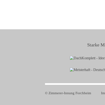
Starke M
© Zimmerer-Innung Forchheim
Im
Navi
über