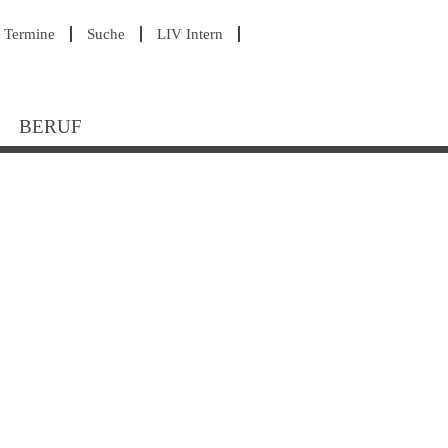
avigation
Termine
Suche
LIV Intern
berspringen
BERUF